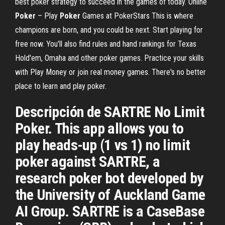
best poker strategy to succeed in the games of today. Online
Poker
– Play
Poker
Games at PokerStars This is where
champions are born, and you could be next. Start playing for
free now. You'll also find rules and hand rankings for Texas
Hold'em, Omaha and other poker games. Practice your skills
with Play Money or join real money games. There's no better
place to learn and play poker.
Descripción de SARTRE No Limit
Poker. This app allows you to
play heads-up (1 vs 1) no limit
poker against SARTRE, a
research poker bot developed by
the University of Auckland Game
AI Group. SARTRE is a CaseBase