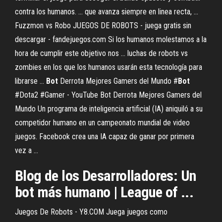
contra los humanos. ... que avanza siempre en linea recta, ...
Fuzzmon vs Robo JUEGOS DE ROBOTS - juega gratis sin
descargar - fandejuegos.com Si los humanos molestamos a la
hora de cumplir este objetivo nos ... luchas de robots vs
zombies en los que los humanos usarán esta tecnología para
librarse ...
Bot
Derrota Mejores Gamers del Mundo #
Bot
#Dota2 #Gamer - YouTube Bot Derrota Mejores Gamers del
Mundo Un programa de inteligencia artificial (IA) aniquiló a su
competidor humano en un campeonato mundial de video
juegos. Facebook crea una IA capaz de ganar por primera
vez a ...
Blog de los Desarrolladores: Un
bot más humano | League of ...
Juegos De Robots - Y8.COM Juega juegos como