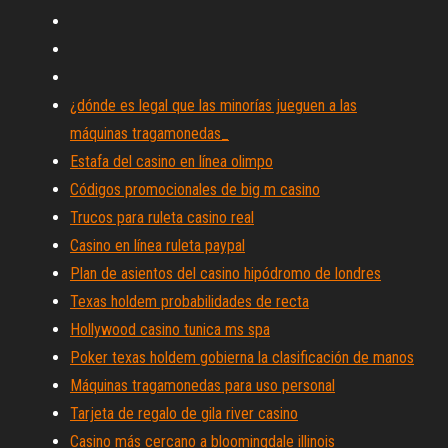
¿dónde es legal que las minorías jueguen a las
máquinas tragamonedas_
Estafa del casino en línea olimpo
Códigos promocionales de big m casino
Trucos para ruleta casino real
Casino en línea ruleta paypal
Plan de asientos del casino hipódromo de londres
Texas holdem probabilidades de recta
Hollywood casino tunica ms spa
Poker texas holdem gobierna la clasificación de manos
Máquinas tragamonedas para uso personal
Tarjeta de regalo de gila river casino
Casino más cercano a bloomingdale illinois