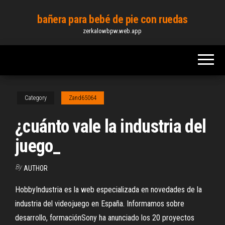
Skip
bañera para bebé de pie con ruedas
to
zerkalowbpw.web.app
the
content
Category
Zand65064
¿cuánto vale la industria del
juego_
By
AUTHOR
HobbyIndustria es la web especializada en novedades de la
industria del videojuego en España. Informamos sobre
desarrollo, formaciónSony ha anunciado los 20 proyectos