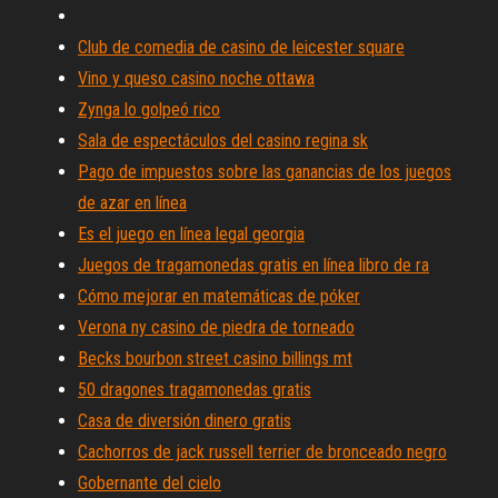
Club de comedia de casino de leicester square
Vino y queso casino noche ottawa
Zynga lo golpeó rico
Sala de espectáculos del casino regina sk
Pago de impuestos sobre las ganancias de los juegos
de azar en línea
Es el juego en línea legal georgia
Juegos de tragamonedas gratis en línea libro de ra
Cómo mejorar en matemáticas de póker
Verona ny casino de piedra de torneado
Becks bourbon street casino billings mt
50 dragones tragamonedas gratis
Casa de diversión dinero gratis
Cachorros de jack russell terrier de bronceado negro
Gobernante del cielo