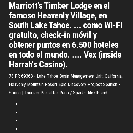
Marriott's Timber Lodge en el
famoso Heavenly Village, en
South Lake Tahoe. ... como Wi-Fi
gratuito, check-in móvil y
obtener puntos en 6.500 hoteles
en todo el mundo. .... Vex (inside
Harrah's Casino).
78 FR 69363 - Lake Tahoe Basin Management Unit, California,
Heavenly Mountain Resort Epic Discovery Project
Spanish -
Spring | Tourism Portal for Reno / Sparks,
North
and…