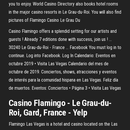
you to enjoy. World Casino Directory also books hotel rooms
in the major casino resorts in Le Grau-du-Roi. You will also find
pictures of Flamingo Casino Le Grau Du
Casino Flamingo offers a splendid setting for our artists and
guests ! Already 7 editions done with success, join us ! ...
30240 Le Grau-du-Roi - France ... Facebook You must log in to
continue. Log into Facebook. Log In Calendario: Eventos en
octubre 2019 • Visita Las Vegas Calendario del mes de
octubre de 2019. Conciertos, shows, atracciones y eventos
de interés para la comunidad hispana en Las Vegas. Feliz día
de muertos. Eventos: Conciertos • Página 3 • Visita Las Vegas
Casino Flamingo - Le Grau-du-
Roi, Gard, France - Yelp
Flamingo Las Vegas is a hotel and casino located on the Las