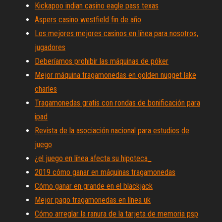
Kickapoo indian casino eagle pass texas
Aspers casino westfield fin de año
Los mejores mejores casinos en línea para nosotros,
jugadores
Deberíamos prohibir las máquinas de póker
Mejor máquina tragamonedas en golden nugget lake
charles
Tragamonedas gratis con rondas de bonificación para
ipad
Revista de la asociación nacional para estudios de
juego
¿el juego en línea afecta su hipoteca_
2019 cómo ganar en máquinas tragamonedas
Cómo ganar en grande en el blackjack
Mejor pago tragamonedas en línea uk
Cómo arreglar la ranura de la tarjeta de memoria psp