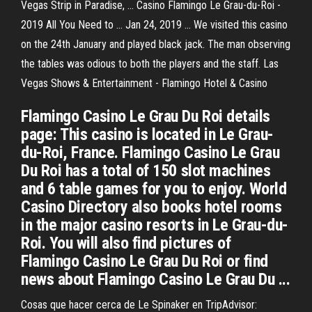
Vegas Strip in Paradise, ... Casino Flamingo Le Grau-du-Roi -
2019 All You Need to ... Jan 24, 2019 ... We visited this casino
on the 24th January and played black jack. The man observing
the tables was odious to both the players and the staff. Las
Vegas Shows & Entertainment - Flamingo Hotel & Casino
Flamingo Casino Le Grau Du Roi details
page: This casino is located in Le Grau-
du-Roi, France. Flamingo Casino Le Grau
Du Roi has a total of 150 slot machines
and 6 table games for you to enjoy. World
Casino Directory also books hotel rooms
in the major casino resorts in Le Grau-du-
Roi. You will also find pictures of
Flamingo Casino Le Grau Du Roi or find
news about Flamingo Casino Le Grau Du ...
Cosas que hacer cerca de Le Spinaker en TripAdvisor: