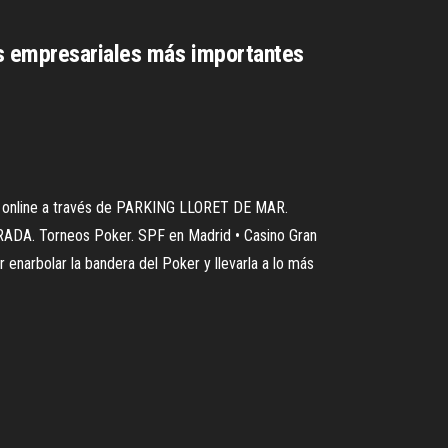
os empresariales más importantes
 online a través de PARKING LLORET DE MAR.
TRADA. Torneos Poker. SPF en Madrid • Casino Gran
narbolar la bandera del Poker y llevarla a lo más