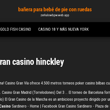
bañera para bebé de pie con ruedas
zerkalowbpw.web.app
GOLD FISH CASINO
CASINO 18 Y MÁS NUEVA YORK
ran casino hinckley
ina! Casino Gran Vía ofrece 4.500 metros torneos poker casino bilbao cu
 Casino Gran Madrid (Torrelodones) Del 3 ... El torneo de Barcelona form
do) El Gran Casino de la Mancha es un ambicioso proyecto dirigido por 
Casino
Sardinero - Home | Facebook Gran Casino Sardinero - Plaza de It