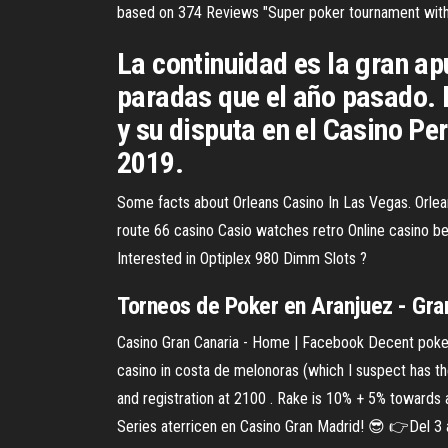
based on 374 Reviews "Super poker tournament with
La continuidad es la gran a
paradas que el año pasado. L
y su disputa en el Casino Pe
2019.
Some facts about Orleans Casino In Las Vegas. Orlea
route 66 casino Casio watches retro Online casino b
Interested in Optiplex 980 Dimm Slots ?
Torneos
de
Poker
en
Aranjuez -
Gra
Casino Gran Canaria - Home | Facebook Decent poker t
casino in costa de melonoras (which I suspect has the
and registration at 2100 . Rake is 10% + 5% towards
Series aterricen en Casino Gran Madrid! 😎 👉Del 3 al