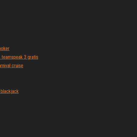
poker
 teamspeak 3 gratis
rnival cruise
 blackjack