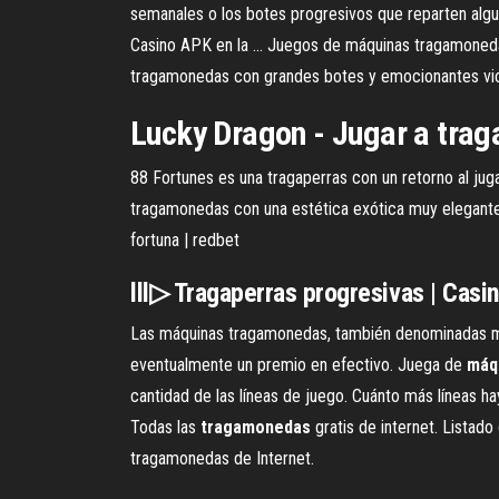
semanales o los botes progresivos que reparten algu
Casino APK en la ... Juegos de máquinas tragamoned
tragamonedas con grandes botes y emocionantes vict
Lucky Dragon - Jugar a trag
88 Fortunes es una tragaperras con un retorno al jug
tragamonedas con una estética exótica muy elegante 
fortuna | redbet
lll▷ Tragaperras progresivas | Casi
Las máquinas tragamonedas, también denominadas má
eventualmente un premio en efectivo. Juega de
máq
cantidad de las líneas de juego. Cuánto más líneas h
Todas las
tragamonedas
gratis de internet. Listad
tragamonedas de Internet.