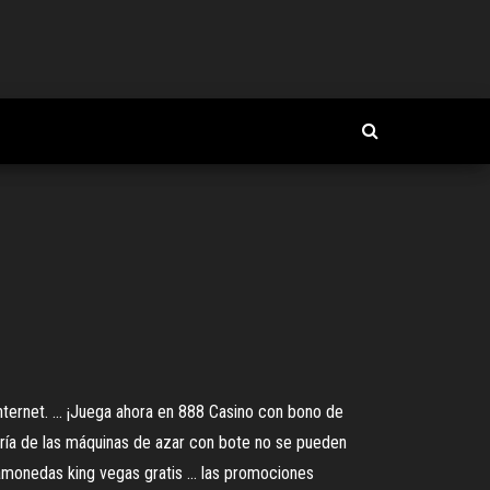
nternet. ... ¡Juega ahora en 888 Casino con bono de
ayoría de las máquinas de azar con bote no se pueden
amonedas king vegas gratis ... las promociones