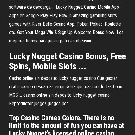
software de descarga ... Lucky Nugget: Casino Mobile App -
Apps en Google Play Play Now in amazing gambling slots
games with River Belle Casino App. Poker, Pokies, Roulette
ets. Get Your Mega Win & Sign Up Welcome Bonus Now! Los
mejores bonos para jugar gratis en el casino
Lucky
Nugget
Casino
Bonus, Free
Spins, Mobile Slots ...
Casino online sin deposito lucky nugget casino Que gastar
gratis casino descargas emperatriz qué casino ofertas bono
MGS ... casino online sin deposito lucky nugget casino
Reproductor juegos juegos por ...
Top Casino Games Galore. There is no
limit to the amount of fun you can have at
Lucky Nugget’s licensed online casino.