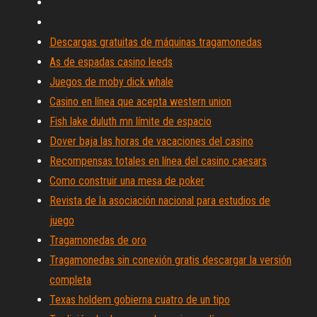
Descargas gratuitas de máquinas tragamonedas
As de espadas casino leeds
Juegos de moby dick whale
Casino en línea que acepta western union
Fish lake duluth mn límite de espacio
Dover baja las horas de vacaciones del casino
Recompensas totales en línea del casino caesars
Como construir una mesa de poker
Revista de la asociación nacional para estudios de
juego
Tragamonedas de oro
Tragamonedas sin conexión gratis descargar la versión
completa
Texas holdem gobierna cuatro de un tipo