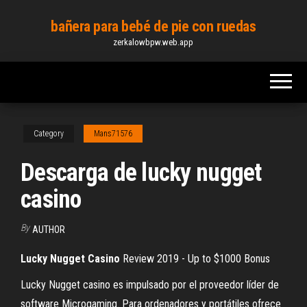
Skip
bañera para bebé de pie con ruedas
to
zerkalowbpw.web.app
the
content
Category
Mans71576
Descarga de lucky nugget
casino
By
AUTHOR
Lucky
Nugget
Casino
Review 2019 - Up to $1000 Bonus
Lucky Nugget casino es impulsado por el proveedor líder de
software Microgaming. Para ordenadores y portátiles ofrece