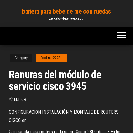
Skip
bañera para bebé de pie con ruedas
to
zerkalowbpw.web.app
the
content
Category
Footman22721
Ranuras del módulo de
servicio cisco 3945
By
EDITOR
CONFIGURACIÓN INSTALACIÓN Y MONTAJE DE ROUTERS
CISCO en ...
Guía rápida para routers de la se rie Cisco 2800 de ... • En los