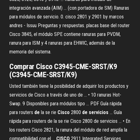
integración avanzada (AIM) ... (con portadora de SM) Ranuras
para módulos de servicio. 0. cisco 2801 y 2901 by marcos
andres - Issuu Preguntas y respuestas. placas base del router
Cisco 3845, el módulo SPE contiene ranuras para PVDM,
ranura para ISM y 4 ranuras para EHWIC, además de la
memoria del sistema.
Comprar
Cisco
C3945-CME-SRST/K9
(C3945-CME-SRST/K9)
Usted también tiene la posibilidad de adquirir los productos y
servicios de Cisco a través de uno de ... • 10 ranuras Hot-
Swap. 9 Disponibles para módulos tipo ...
PDF
Guía rápida
para routers
de
la se rie
Cisco
2800
de
servicios
... Guía
rápida para routers de la se rie Cisco 2800 de servicios ... • En
los routers Cisco 2821, la ranura del módulo de red amplía la
compatibilidad con el ...
CISCO
2911 Integrated Services