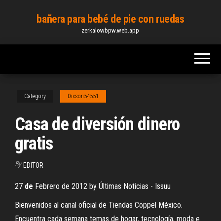
Skip
bañera para bebé de pie con ruedas
to
zerkalowbpw.web.app
the
content
Category
Dixson54551
Casa de diversión dinero
gratis
By
EDITOR
27
de
Febrero de 2012 by Últimas Noticias - Issuu
Bienvenidos al canal oficial de Tiendas Coppel México.
Encuentra cada semana temas de hogar, tecnología, moda e