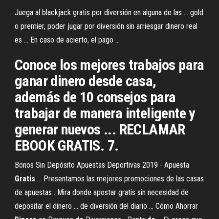
Juega al blackjack gratis por diversión en alguna de las ... gold
o premier, poder jugar por diversión sin arriesgar dinero real
es ... En caso de acierto, el pago ...
Conoce los mejores trabajos para
ganar dinero desde casa,
además de 10 consejos para
trabajar de manera inteligente y
generar nuevos ... RECLAMAR
EBOOK GRATIS. 7.
Bonos Sin Depósito Apuestas Deportivas 2019 - Apuesta
Gratis
... Presentamos las mejores promociones de las casas
de apuestas . Mira donde apostar gratis sin necesidad de
depositar el dinero ... de diversión del diario ... Cómo Ahorrar