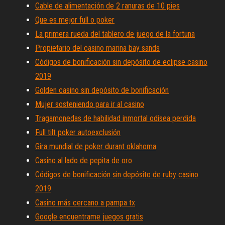
Cable de alimentación de 2 ranuras de 10 pies
Que es mejor full o poker
La primera rueda del tablero de juego de la fortuna
Propietario del casino marina bay sands
Códigos de bonificación sin depósito de eclipse casino
2019
Golden casino sin depósito de bonificación
Mujer sosteniendo para ir al casino
Tragamonedas de habilidad inmortal odisea perdida
Full tilt poker autoexclusión
Gira mundial de poker durant oklahoma
Casino al lado de pepita de oro
Códigos de bonificación sin depósito de ruby ​​casino
2019
Casino más cercano a pampa tx
Google encuentrame juegos gratis