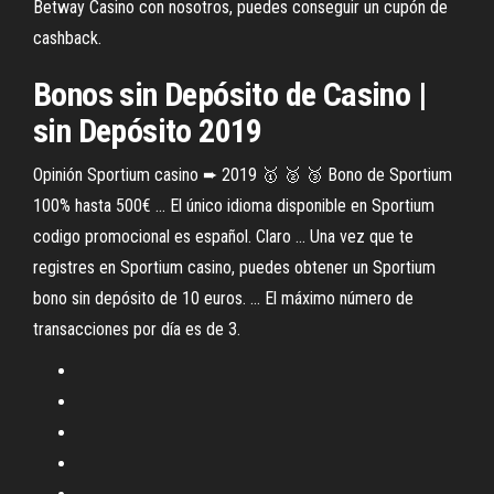
Betway Casino con nosotros, puedes conseguir un cupón de
cashback.
Bonos
sin
Depósito
de
Casino
|
sin
Depósito
2019
Opinión Sportium casino ➨ 2019 🥇 🥈 🥉 Bono de Sportium
100% hasta 500€ ... El único idioma disponible en Sportium
codigo promocional es español. Claro ... Una vez que te
registres en Sportium casino, puedes obtener un Sportium
bono sin depósito de 10 euros. ... El máximo número de
transacciones por día es de 3.