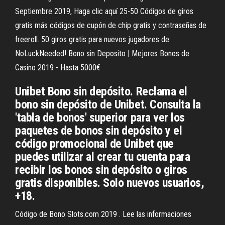
Septiembre 2019, Haga clic aquí 25-50 Códigos de giros
gratis más códigos de cupón de chip gratis y contraseñas de
freeroll. 50 giros gratis para nuevos jugadores de
NoLuckNeeded! Bono sin Deposito | Mejores Bonos de
Casino 2019 - Hasta 5000€
Unibet Bono sin depósito. Reclama el
bono sin depósito de Unibet. Consulta la
'tabla de bonos' superior para ver los
paquetes de bonos sin depósito y el
código promocional de Unibet que
puedes utilizar al crear tu cuenta para
recibir los bonos sin depósito o giros
gratis disponibles. Solo nuevos usuarios,
+18.
Código de Bono Slots.com 2019 . Lee las informaciones